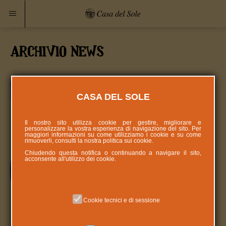
ARCHIVIO NEWS
da Ufi Filters uova di cioccolato per
tutti i bambini
CASA DEL SOLE
Un mare di dolcezza da Ufi Filters. Un uovo di
Il nostro sito utilizza cookie per gestire, migliorare e
cioccolato per tutti i bambini della Casa del
personalizzare la vostra esperienza di navigazione del sito. Per
maggiori informazioni su come utilizziamo i cookie e su come
Sole. Oggi gli amici della Ufi Filte...
rimuoverli, consulti la nostra politica sui
cookie
.
Chiudendo questa notifica o continuando a navigare il sito,
acconsente all'utilizzo dei cookie.
Novità: Casa del Sole Channel! Ascolta i
Podcast della Casa del Sole
Casa del Sole Channel! Il canale dedicato ai
Cookie tecnici e di sessione
podcast di Casa del Sole. Da Garda a Mantova
uno spazio ...