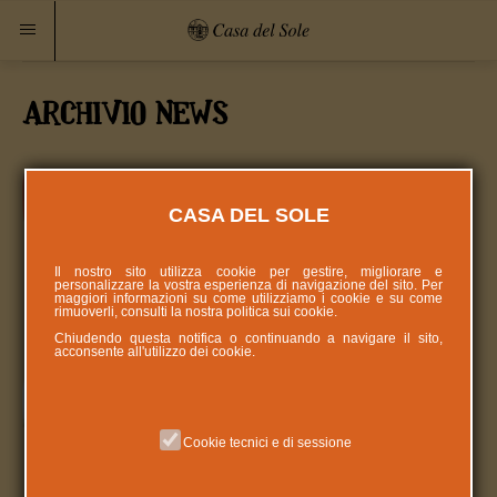
ARCHIVIO NEWS
Progetto Scuole: costruiamo insieme
una casa per tutti
CASA DEL SOLE
Torna, ad un anno di distanza, il fortunato
format che ha coinvolto tante scolaresche
Il nostro sito utilizza cookie per gestire, migliorare e
personalizzare la vostra esperienza di navigazione del sito. Per
mantovane lo scorso maggio. La Camminata
maggiori informazioni su come utilizziamo i cookie e su come
rimuoverli, consulti la nostra politica sui
cookie
.
del...
Chiudendo questa notifica o continuando a navigare il sito,
acconsente all'utilizzo dei cookie.
Ovettiamo, una Pasqua Solidale
OVETTIAMO SCEGLI UNA PASQUA SOLIDALE
Cookie tecnici e di sessione
e prenditi cura dei bambini e ragazzi di Casa
del Sole Per info e prenotazione su W...