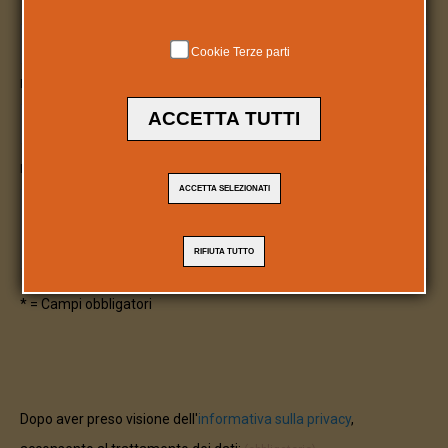
Telefono:
Cookie Terze parti
E-mail:
(obbligatorio)
ACCETTA TUTTI
Messaggio:
(obbligatorio)
ACCETTA SELEZIONATI
RIFIUTA TUTTO
* = Campi obbligatori
Dopo aver preso visione dell'
informativa sulla privacy
,