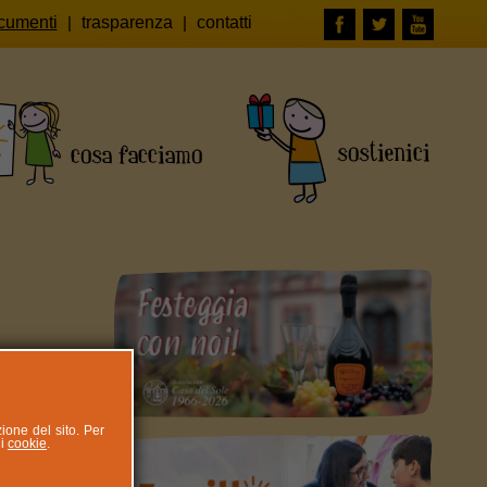
cumenti
|
trasparenza
|
contatti
zione del sito. Per
ui
cookie
.