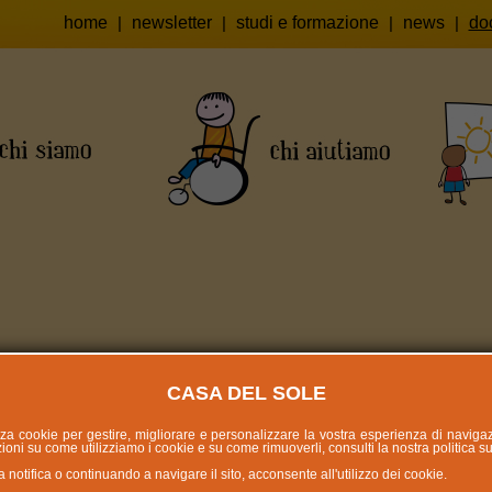
home
|
newsletter
|
studi e formazione
|
news
|
do
 e Modulistica raccolta fondi
CASA DEL SOLE
lizza cookie per gestire, migliorare e personalizzare la vostra esperienza di naviga
oni su come utilizziamo i cookie e su come rimuoverli, consulti la nostra politica s
otifica o continuando a navigare il sito, acconsente all'utilizzo dei cookie.