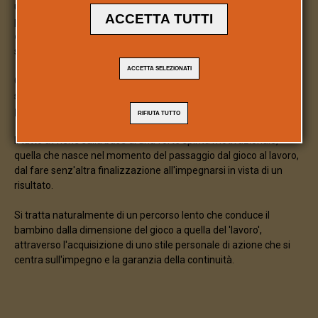
un accesso indiscriminato, quanto piuttosto mirato e rivolto in
ACCETTA TUTTI
bambini che presentano maggiori
particolare a quei
difficoltà a muoversi su un piano apprenditivo astratto
,
scarsamente sostenuto dal riferimento al concreto.
ACCETTA SELEZIONATI
Gli apprendimenti che la falegnameria è in grado di innescare
motiva scoperte e sostiene lo sviluppo del
sono diversi,
pensiero
in chiave personale.
RIFIUTA TUTTO
Il tutto avviene sulla base di una forte spinta motivazionale,
quella che nasce nel momento del passaggio dal gioco al lavoro,
dal fare senz'altra finalizzazione all'impegnarsi in vista di un
risultato.
Si tratta naturalmente di un percorso lento che conduce il
bambino dalla dimensione del gioco a quella del 'lavoro',
attraverso l'acquisizione di uno stile personale di azione che si
centra sull'impegno e la garanzia della continuità.