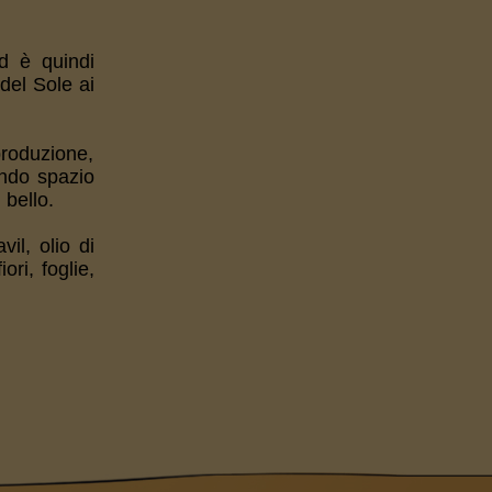
 è quindi
del Sole ai
produzione,
ando spazio
 bello.
il, olio di
ori, foglie,