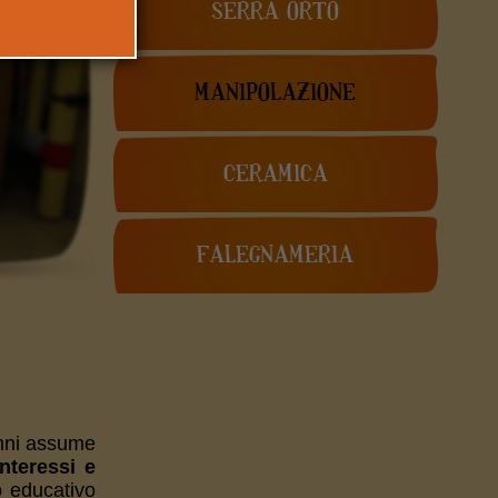
SERRA ORTO
MANIPOLAZIONE
CERAMICA
FALEGNAMERIA
anni assume
nteressi e
to educativo