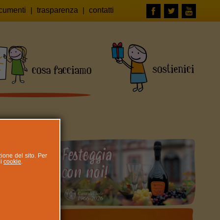
cumenti
|
trasparenza
|
contatti
zione del sito. Per
ui
cookie
.