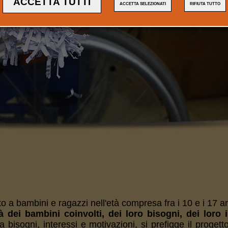
ACCETTA TUTTI
ACCETTA SELEZIONATI
RIFIUTA TUTTO
to a bambini e ragazzi nell'età compresa fra i 10 e i 17 
 dei bambini coinvolti, dei loro bisogni, dei loro i
da bisogni, interessi e motivazioni, si prefigge il proget