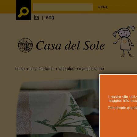
ita
|
eng
home
➔ cosa facciamo ➔
laboratori
➔ manipolazione
Il nostro sito uti
maggiori informazi
Chiudendo questa n