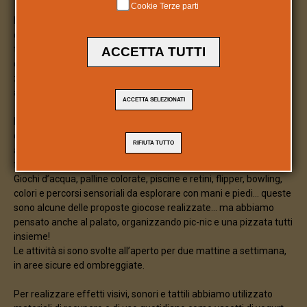
Cookie Terze parti
L’attività educativa della scuola materna si è conclusa nel mese
di luglio tra musica, sorrisi e spruzzi d’acqua. È stata solo l’ultima
tappa di un cammino di socializzazione, condivisione e creatività
ACCETTA TUTTI
di cui i bambini sono stati i protagonisti. Con mappa, bussola e
zaino pieno di risorse li abbiamo sostenuti e guidati in questa
avventura.
ACCETTA SELEZIONATI
Noi educatrici abbiamo programmato, partendo dai bisogni e
dagli interessi dei bambini, una serie di esperienze ludiche volte
RIFIUTA TUTTO
al loro piacevole coinvolgimento, considerando il gioco come
fonte privilegiata di crescita.
Giochi d’acqua, palline colorate, piscine e retini, flipper, bowling,
colori e percorsi sensoriali da esplorare con mani e piedi… queste
sono alcune delle proposte giocose realizzate… ma abbiamo
pensato anche al palato, organizzando pic-nic e una pizzata tutti
insieme!
Le attività si sono svolte all’aperto per due mattine a settimana,
in aree sicure ed ombreggiate.
Per realizzare effetti visivi, sonori e tattili abbiamo utilizzato