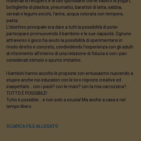
materiali di recupero e di uso quotidiano come vasetti di yogurt,
bottigliette di plastica, pneumatici, barattoli di latta, sabbia,
cereali e legumi secchi, farine, acqua colorata con tempere,
pasta.
L’obiettivo principale era dare a tutti la possibilità di poter
partecipare promuovendo il bambino e le sue capacità. Ognuno
attraverso il gioco ha avuto la possibilità di sperimentarsi in
modo diretto e concreto, condividendo l’esperienza con gli adulti
di riferimento all’interno di una relazione di fiducia e con i pari
considerati stimolo e spunto imitativo.
I bambini hanno accolto le proposte con entusiasmo riuscendo a
stupire anche noi educatori con le loro risposte creative ed
inaspettate… con i piedi? con le mani? con la mia carrozzina? ...
TUTTO È POSSIBILE!
Tutto è possibile… e non solo a scuola! Ma anche a casa e nel
tempo libero
SCARICA FILE ALLEGATO