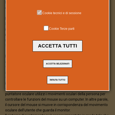
L’uso del puntatore oculare nella disabilità grave
di Valentina Pernigotti
Cookie tecnici e di sessione
Nel corso dell’anno scolastico 2019/2020, presso la Casa del
Sole, è stato avviato un progetto di ricerca in collaborazione con
Cookie Terze parti
il Dipartimento di Scienze Umane dell’Università di Verona
riguardante l’utilizzo dei puntatori oculari in età evolutiva. Lo
studio fa parte di un progetto più ampio chiamato “Oltre il Sole” e
ACCETTA TUTTI
finanziato dalla Fondazione Cariverona.
Il puntatore oculare è un dispositivo che permette ad utenti,
anche con grave disabilità, di comunicare e di svolgere diverse
ACCETTA SELEZIONATI
tipologie di attività tramite un computer. Si tratta, infatti, di un PC
a cui viene collegata una barra hardware, composta da una
telecamera sensibile ai raggi infrarossi e degli emettitori di raggi
RIFIUTA TUTTO
infrarossi. In questo caso, gli occhi dell’utente agiscono come
specchi che riflettono la luce infrarossa emessa, facendo sì che il
puntatore oculare utilizzi i movimenti oculari della persona per
controllare le funzioni del mouse su un computer. In altre parole,
il cursore del mouse si muove in corrispondenza del movimento
oculare dell’utente che guarda il monitor.