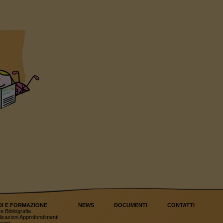
DI E FORMAZIONE
NEWS
DOCUMENTI
CONTATTI
e Bibliografia
icazioni Approfondimenti