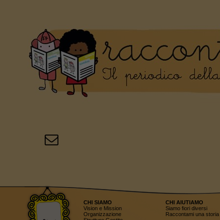
CHI SIAMO
CHI AIUTIAMO
Vision e Mission
Siamo fiori diversi
Organizzazione
Raccontami una storia