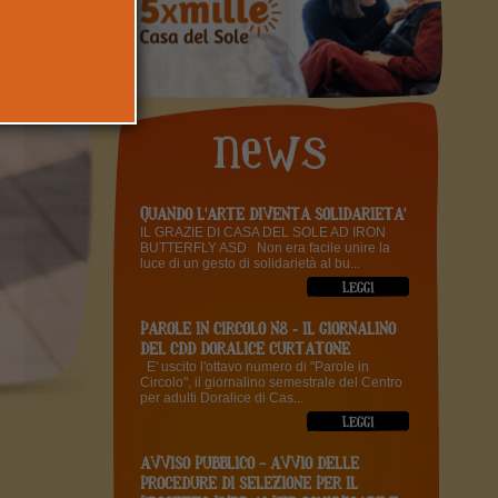
QUANDO L'ARTE DIVENTA SOLIDARIETA'
IL GRAZIE DI CASA DEL SOLE AD IRON
BUTTERFLY ASD Non era facile unire la
luce di un gesto di solidarietà al bu...
PAROLE IN CIRCOLO N8 - IL GIORNALINO
DEL CDD DORALICE CURTATONE
E' uscito l'ottavo numero di "Parole in
Circolo", il giornalino semestrale del Centro
per adulti Doralice di Cas...
AVVISO PUBBLICO – AVVIO DELLE
PROCEDURE DI SELEZIONE PER IL