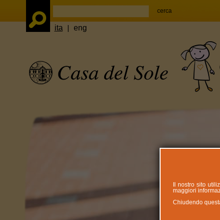
ita
|
eng
Il nostro sito uti
maggiori informazi
Chiudendo questa n