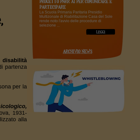
PROGETTO PNRR AI PER COMUNICARE E
PARTECIPARE
La Scuola Primaria Paritaria Presidio
,
Multizonale di Riabilitazione Casa del Sole
rende noto l'avvio delle procedure di
selezione ...
ARCHIVIO NEWS
disabilità
di partenza
rsona per la
icologico,
tova, 1931-
izzato alla