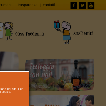
cumenti
|
trasparenza
|
contatti
zione del sito. Per
ui
cookie
.