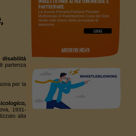
PROGETTO PNRR AI PER COMUNICARE E
PARTECIPARE
La Scuola Primaria Paritaria Presidio
,
Multizonale di Riabilitazione Casa del Sole
rende noto l'avvio delle procedure di
selezione ...
ARCHIVIO NEWS
disabilità
di partenza
rsona per la
icologico,
tova, 1931-
izzato alla