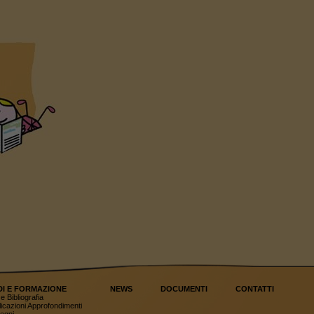
DI E FORMAZIONE
NEWS
DOCUMENTI
CONTATTI
e Bibliografia
icazioni Approfondimenti