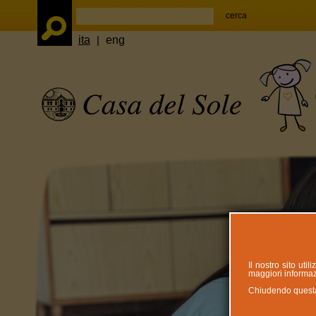
ita
|
eng
Il nostro sito uti
maggiori informazi
Chiudendo questa n