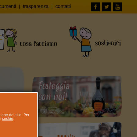
cumenti
|
trasparenza
|
contatti
zione del sito. Per
ui
cookie
.