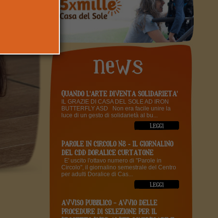
QUANDO L'ARTE DIVENTA SOLIDARIETA'
IL GRAZIE DI CASA DEL SOLE AD IRON
BUTTERFLY ASD Non era facile unire la
luce di un gesto di solidarietà al bu...
PAROLE IN CIRCOLO N8 - IL GIORNALINO
DEL CDD DORALICE CURTATONE
E' uscito l'ottavo numero di "Parole in
Circolo", il giornalino semestrale del Centro
per adulti Doralice di Cas...
AVVISO PUBBLICO – AVVIO DELLE
PROCEDURE DI SELEZIONE PER IL