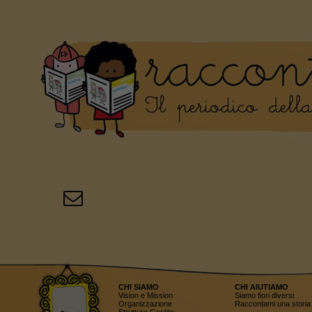
CHI SIAMO
CHI AIUTIAMO
Vision e Mission
Siamo fiori diversi
Organizzazione
Raccontami una storia