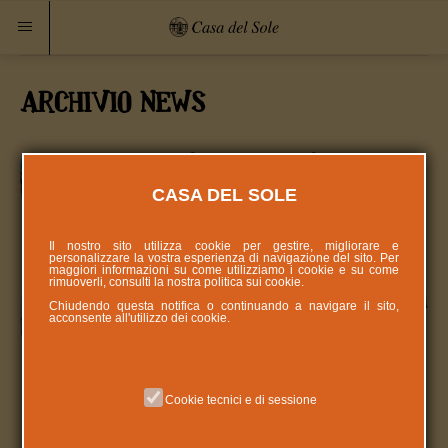
ARCHIVIO NEWS
Quando l'arte diventa solidarieta'
CASA DEL SOLE
IL GRAZIE DI CASA DEL SOLE AD IRON
BUTTERFLY ASD Non era facile unire la luce di
un gesto di solidarietà al bu...
Il nostro sito utilizza cookie per gestire, migliorare e
personalizzare la vostra esperienza di navigazione del sito. Per
maggiori informazioni su come utilizziamo i cookie e su come
rimuoverli, consulti la nostra politica sui
cookie
.
Parole in Circolo N8 - il giornalino del
Chiudendo questa notifica o continuando a navigare il sito,
acconsente all'utilizzo dei cookie.
CDD Doralice Curtatone
E' uscito l'ottavo numero di "Parole in Circolo",
il giornalino semestrale del Centro per adulti
Cookie tecnici e di sessione
Doralice di Cas...