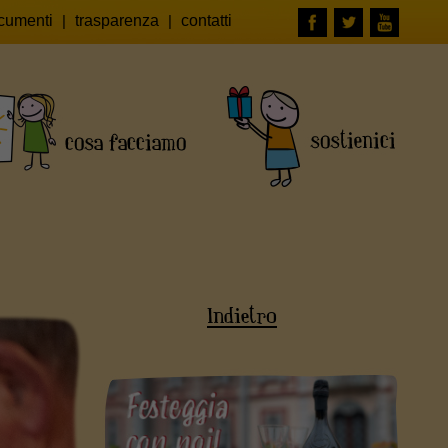
cumenti
|
trasparenza
|
contatti
Indietro