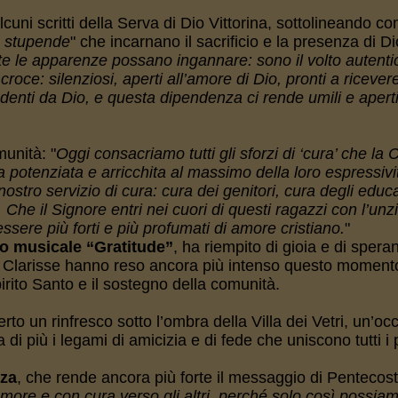
cuni scritti della Serva di Dio Vittorina, sottolineando co
e stupende
" che incarnano il sacrificio e la presenza di Dio
e le apparenze possano ingannare: sono il volto autenti
oce: silenziosi, aperti all’amore di Dio, pronti a ricever
enti da Dio, e questa dipendenza ci rende umili e aperti
unità: "
Oggi consacriamo tutti gli sforzi di ‘cura’ che la 
a potenziata e arricchita al massimo della loro espressivi
 nostro servizio di cura: cura dei genitori, cura degli educa
i. Che il Signore entri nei cuori di questi ragazzi con l’unz
 essere più forti e più profumati di amore cristiano.
"
o musicale “Gratitude”
, ha riempito di gioia e di speran
 Clarisse hanno reso ancora più intenso questo momento,
irito Santo e il sostegno della comunità.
rto un rinfresco sotto l’ombra della Villa dei Vetri, un’oc
 di più i legami di amicizia e di fede che uniscono tutti i
nza
, che rende ancora più forte il messaggio di Pentecos
 amore e con cura verso gli altri, perché solo così possi