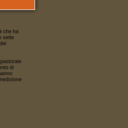
IONE
tà che ha
e sette
dei
 pastorale
nto di
 hanno
enedizione