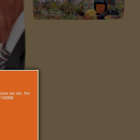
zione del sito. Per
ui
cookie
.