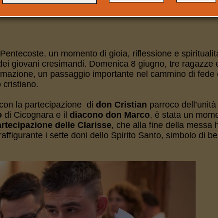
RESIEDUTO LA CELEBRAZ
Pentecoste, un momento di gioia, riflessione e spirituali
 dei giovani cresimandi. Domenica 8 giugno, tre ragazze 
rmazione, un passaggio importante nel cammino di fede 
 cristiano.
 con la partecipazione di
don Cristian
parroco dell’unità
o
di Cicognara e il
diacono don Marco
, è stata un mome
artecipazione delle Clarisse
, che alla fine della messa
figurante i sette doni dello Spirito Santo, simbolo di b