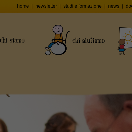
home
|
newsletter
|
studi e formazione
|
news
|
do