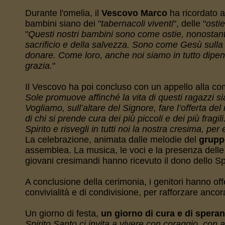
Durante l'omelia, il
Vescovo Marco
ha ricordato al
bambini siano dei "
tabernacoli viventi
", delle "
osti
"
Questi nostri bambini sono come ostie, nonostant
sacrificio e della salvezza. Sono come Gesù sulla cr
donare. Come loro, anche noi siamo in tutto dipend
grazia.
"
Il Vescovo ha poi concluso con un appello alla com
Sole promuove affinché la vita di questi ragazzi si
Vogliamo, sull’altare del Signore, fare l’offerta del
di chi si prende cura dei più piccoli e dei più fragil
Spirito e risvegli in tutti noi la nostra cresima, per
La celebrazione, animata dalle melodie del
grupp
assemblea. La musica, le voci e la presenza delle
giovani cresimandi hanno ricevuto il dono dello Sp
A conclusione della cerimonia, i genitori hanno offe
convivialità e di condivisione, per rafforzare ancora
Un giorno di festa,
un giorno di cura e di spera
Spirito Santo ci invita a vivere con coraggio, con