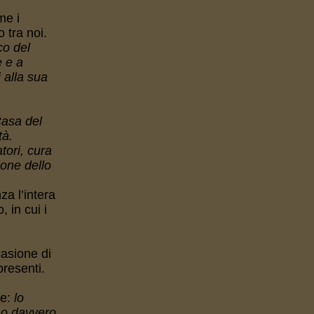
me i
 tra noi.
co del
e e a
 alla sua
Casa del
tà.
tori, cura
ione dello
za l’intera
 in cui i
casione di
 presenti.
te:
lo
amo davvero