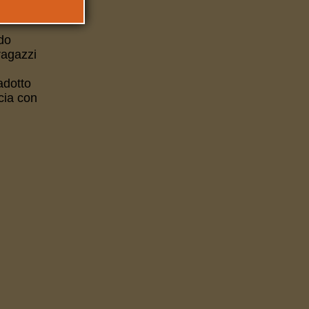
do
ragazzi
adotto
ucia con