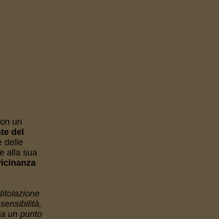
con un
te del
e delle
e alla sua
vicinanza
titolazione
ensibilità,
ta un punto