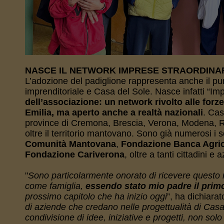
NASCE IL NETWORK IMPRESE STRAORDINA
L’adozione del padiglione rappresenta anche il pun
imprenditoriale e Casa del Sole. Nasce infatti “Im
dell’associazione: un network rivolto alle for
Emilia, ma aperto anche a realtà nazionali
. Cas
province di Cremona, Brescia, Verona, Modena, Re
oltre il territorio mantovano. Sono già numerosi i 
Comunità Mantovana
,
Fondazione Banca Agri
Fondazione Cariverona
, oltre a tanti cittadini 
"
Sono particolarmente onorato di ricevere questo 
come famiglia,
essendo stato mio padre il primo
prossimo capitolo che ha inizio oggi
”, ha dichiara
di aziende che credano nelle progettualità di Casa 
condivisione di idee, iniziative e progetti, non solo