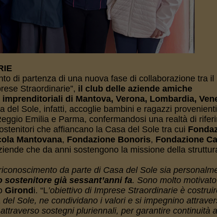
RIE
to di partenza di una nuova fase di collaborazione tra i
prese Straordinarie”,
il club delle aziende amiche
ze imprenditoriali di Mantova, Verona, Lombardia, Ven
a del Sole, infatti, accoglie bambini e ragazzi provenienti
ggio Emilia e Parma, confermandosi una realtà di rifer
sostenitori che affiancano la Casa del Sole tra cui
Fondaz
cola Mantovana
,
Fondazione Bonoris
,
Fondazione Car
e aziende che da anni sostengono la missione della struttu
riconoscimento da parte di Casa del Sole sia personalme
 sostenitore già sessant’anni fa
. Sono molto motivato 
to
Girond
i. “L
’obiettivo di Imprese Straordinarie è costrui
del Sole, ne condividano i valori e si impegnino attraver
 attraverso sostegni pluriennali, per garantire continuità a