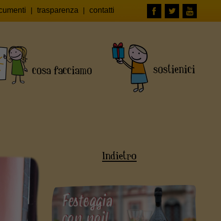
cumenti
|
trasparenza
|
contatti
Indietro