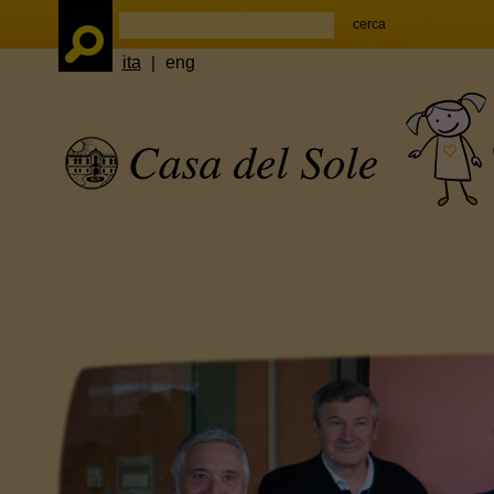
ita
|
eng