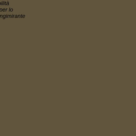
lità
per lo
ungimirante