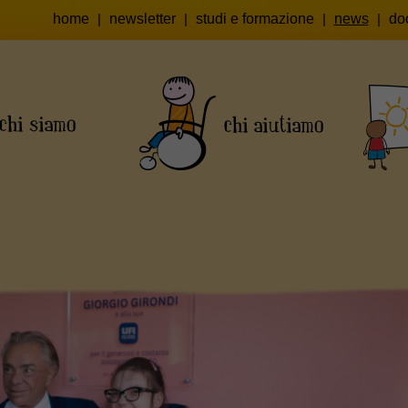
home
|
newsletter
|
studi e formazione
|
news
|
do