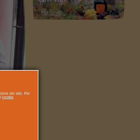
zione del sito. Per
ui
cookie
.
DI E