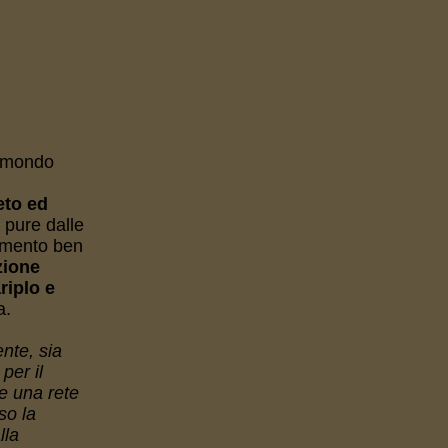
l mondo
eto ed
 pure dalle
imento ben
ione
iplo e
ra.
nte, sia
per il
re una rete
so la
lla