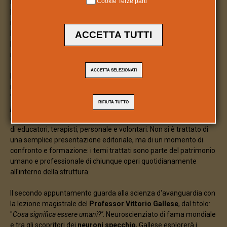
Cookie Terze parti
La comunità si stringe attorno al ricordo di
Vittorina Gementi
.
Nata il 17 febbraio 1931, l
a fondatrice della Casa del Sole
rimane ancora oggi il faro di un’esperienza che ha rivoluzionato
ACCETTA TUTTI
l’approccio alla disabilità. Per onorare la sua eredità,
l'Associazione ha dato il via a una settimana di celebrazioni che
intreccia pedagogia, neuroscienze e spiritualità.
ACCETTA SELEZIONATI
Il primo momento di questo itinerario della memoria si è svolto
martedì 17 con la presentazione del volume di
Gloria Giusberti
:
"
Dalla scuola elementare alla Casa del Sole - L'esperienza
RIFIUTA TUTTO
pedagogica di Vittorina Gementi
". L'incontro, che sta toccando
diverse località del Mantovano, ha visto la partecipazione corale
di educatori, terapisti, personale e volontari. Non si è trattato di
una semplice presentazione editoriale, ma di un momento di
confronto e formazione: i temi trattati sono parte del patrimonio
umano e professionale di chiunque operi quotidianamente
all'interno della struttura.
Il secondo appuntamento guarda alla scienza d'avanguardia con
la lezione magistrale del
Professor Vittorio Gallese
, dal titolo:
"
Cosa significa essere umani?"
. Neuroscienziato di fama mondiale
e tra gli scopritori dei
neuroni specchio
, Gallese esplorerà i