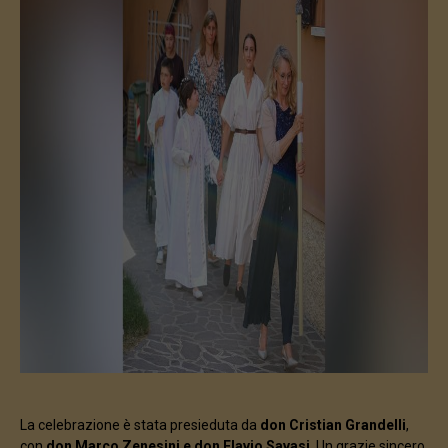
La celebrazione è stata presieduta da
don Cristian Grandelli
,
con
don Marco Zenesini e don Flavio Savasi
. Un grazie sincero