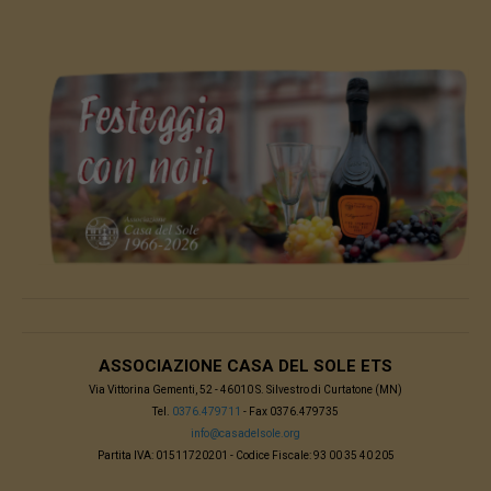
ASSOCIAZIONE CASA DEL SOLE ETS
Via Vittorina Gementi, 52 - 46010 S. Silvestro di Curtatone (MN)
Tel.
0376.479711
- Fax 0376.479735
info@casadelsole.org
Partita IVA: 01511720201 - Codice Fiscale: 93 00 35 40 205