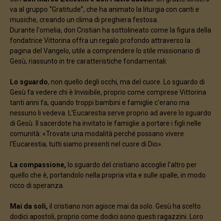
va al gruppo “Gratitude”, che ha animato la liturgia con canti e
musiche, creando un clima di preghiera festosa.
Durante l'omelia, don Cristian ha sottolineato come la figura della
fondatrice Vittorina offra un regalo profondo attraverso la
pagina del Vangelo, utile a comprendere lo stile missionario di
Gesù, riassunto in tre caratteristiche fondamentali:
Lo sguardo
, non quello degli occhi, ma del cuore. Lo sguardo di
Gesù fa vedere chi è Invisibile, proprio come comprese Vittorina
tanti anni fa, quando troppi bambini e famiglie c'erano ma
nessuno li vedeva. L’Eucarestia serve proprio ad avere lo sguardo
di Gesù. Il sacerdote ha invitato le famiglie a portare i figli nelle
comunità: «Trovate una modalità perché possano vivere
l’Eucarestia; tutti siamo presenti nel cuore di Dio».
La compassione,
lo sguardo del cristiano accoglie l'altro per
quello che è, portandolo nella propria vita e sulle spalle, in modo
ricco di speranza.
Mai da soli,
il cristiano non agisce mai da solo. Gesù ha scelto
dodici apostoli, proprio come dodici sono questi ragazzini. Loro