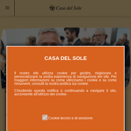
CASA DEL SOLE
Il nostro sito utilizza cookie per gestire, migliorare e
personalizzare la vostra esperienza di navigazione del sito. Per
maggiori informazioni su come utilizziamo i cookie e su come
rimuoverli, consulti la nostra politica sui
cookie
.
Chiudendo questa notifica o continuando a navigare il sito,
acconsente all'utilizzo dei cookie.
Lettera del Ministro per la
disabilità Alessandra Locatelli per
Cookie tecnici e di sessione
la Casa del Sole