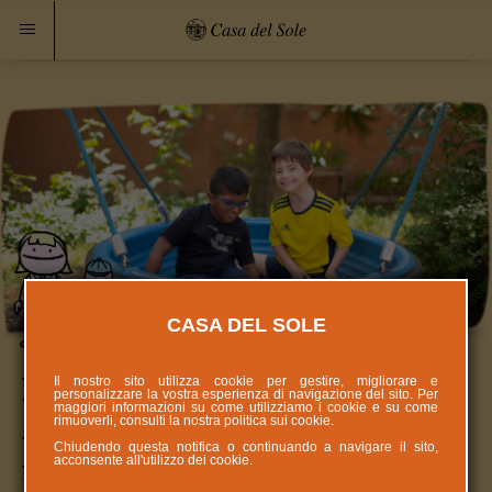
CASA DEL SOLE
Nasce il Progetto Scuola a Cielo
Il nostro sito utilizza cookie per gestire, migliorare e
personalizzare la vostra esperienza di navigazione del sito. Per
maggiori informazioni su come utilizziamo i cookie e su come
Aperto: nuovo Parco Educativo
rimuoverli, consulti la nostra politica sui
cookie
.
Chiudendo questa notifica o continuando a navigare il sito,
inclusivo di Casa del Sole
acconsente all'utilizzo dei cookie.