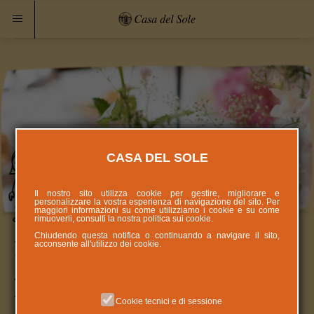
CASA DEL SOLE
Il nostro sito utilizza cookie per gestire, migliorare e
personalizzare la vostra esperienza di navigazione del sito. Per
maggiori informazioni su come utilizziamo i cookie e su come
rimuoverli, consulti la nostra politica sui
cookie
.
Chiudendo questa notifica o continuando a navigare il sito,
Palazzo Valentini e' di nuovo Casa:
acconsente all'utilizzo dei cookie.
serata che ha riempito il cuore dei
presenti
Cookie tecnici e di sessione