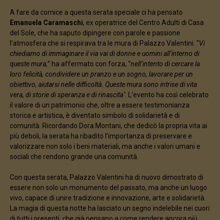
A fare da cornice a questa serata speciale ci ha pensato
Emanuela Caramaschi
, ex operatrice del Centro Adulti di Casa
del Sole, che ha saputo dipingere con parole e passione
l’atmosfera che si respirava tra le mura di Palazzo Valentini. “
Vi
chiediamo di immaginare il via vai di donne e uomini all’interno di
queste mura,
” ha affermato con forza, “
nell’intento di cercare la
loro felicità, condividere un pranzo e un sogno, lavorare per un
obiettivo, aiutarsi nelle difficoltà. Queste mura sono intrise di vita
vera, di storie di speranza e di rinascita"
. L’evento ha così celebrato
il valore di un patrimonio che, oltre a essere testimonianza
storica e artistica, è diventato simbolo di solidarietà e di
comunità. Ricordando Dora Montani, che dedicò la propria vita ai
più deboli, la serata ha ribadito l’importanza di preservare e
valorizzare non solo i beni materiali, ma anche i valori umani e
sociali che rendono grande una comunità.
Con questa serata, Palazzo Valentini ha di nuovo dimostrato di
essere non solo un monumento del passato, ma anche un luogo
vivo, capace di unire tradizione e innovazione, arte e solidarietà.
La magia di questa notte ha lasciato un segno indelebile nei cuori
di tutti i presenti, che già pensano a come rendere ancora più