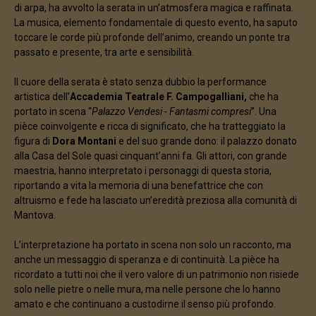
di arpa, ha avvolto la serata in un’atmosfera magica e raffinata.
La musica, elemento fondamentale di questo evento, ha saputo
toccare le corde più profonde dell’animo, creando un ponte tra
passato e presente, tra arte e sensibilità.
Il cuore della serata è stato senza dubbio la performance
artistica dell’
Accademia Teatrale F. Campogalliani,
che ha
portato in scena “
Palazzo Vendesi - Fantasmi compresi
”. Una
pièce coinvolgente e ricca di significato, che ha tratteggiato la
figura di
Dora Montani
e del suo grande dono: il palazzo donato
alla Casa del Sole quasi cinquant’anni fa. Gli attori, con grande
maestria, hanno interpretato i personaggi di questa storia,
riportando a vita la memoria di una benefattrice che con
altruismo e fede ha lasciato un’eredità preziosa alla comunità di
Mantova.
L’interpretazione ha portato in scena non solo un racconto, ma
anche un messaggio di speranza e di continuità. La pièce ha
ricordato a tutti noi che il vero valore di un patrimonio non risiede
solo nelle pietre o nelle mura, ma nelle persone che lo hanno
amato e che continuano a custodirne il senso più profondo.