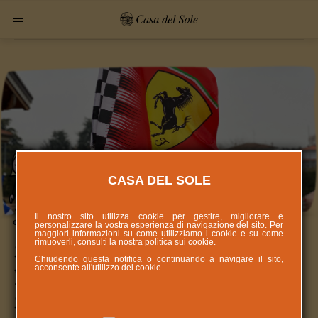
CASA DEL SOLE
Il nostro sito utilizza cookie per gestire, migliorare e
personalizzare la vostra esperienza di navigazione del sito. Per
maggiori informazioni su come utilizziamo i cookie e su come
rimuoverli, consulti la nostra politica sui
cookie
.
Si rinnova la tradizione di Santa
Chiudendo questa notifica o continuando a navigare il sito,
acconsente all'utilizzo dei cookie.
Lucia con le Ferrari alla Casa del
Sole