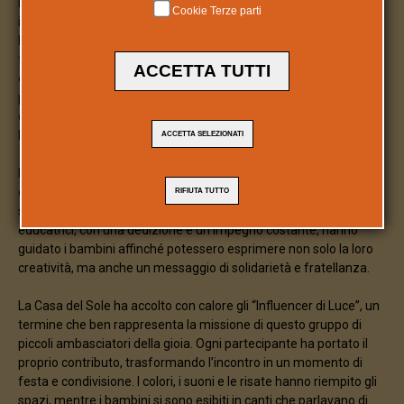
Nella splendida cornice della sede storica di Casa del Sole Onlus,
Cookie Terze parti
in via Gementi a Curtatone, i piccoli alunni della Casa dei Bambini
hanno dato vita a un evento speciale, in vista dell’imminente
festa di Tutti i Santi. Con l’energia che solo i bambini sanno
ACCETTA TUTTI
esprimere, si è svolta una mattinata all’insegna di canti, balli, e
preghiere, un vero e proprio incontro di anime che ha permesso
di sviluppare un linguaggio del cuore, capace di abbattere
barriere e costruire ponti.
ACCETTA SELEZIONATI
Il progetto, ispirato alla frase di William James: “Agisci come se
quel che fai, facesse la differenza. La fa”, ha trovato concreto
RIFIUTA TUTTO
sviluppo nel lavoro delle maestre della Casa dei Bambini. Queste
educatrici, con una dedizione e un impegno costante, hanno
guidato i bambini affinché potessero esprimere non solo la loro
creatività, ma anche un messaggio di solidarietà e fratellanza.
La Casa del Sole ha accolto con calore gli “Influencer di Luce”, un
termine che ben rappresenta la missione di questo gruppo di
piccoli ambasciatori della gioia. Ogni partecipante ha portato il
proprio contributo, trasformando l’incontro in un momento di
festa e condivisione. I colori, i suoni e le risate hanno riempito gli
spazi, mentre i bambini si sono esibiti in canti che parlavano di