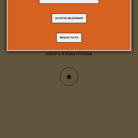
404
ACCETTA SELEZIONATI
Pagina/file inesistente
RIFIUTA TUTTO
Spiacente, la pagina/file richiesta non
esiste o è stata rimossa.