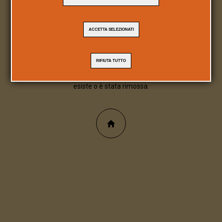
404
ACCETTA SELEZIONATI
Pagina/file inesistente
RIFIUTA TUTTO
Spiacente, la pagina/file richiesta non
esiste o è stata rimossa.