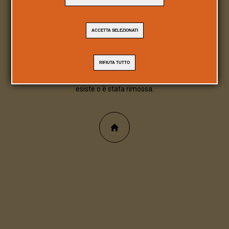
404
ACCETTA SELEZIONATI
Pagina/file inesistente
RIFIUTA TUTTO
Spiacente, la pagina/file richiesta non
esiste o è stata rimossa.