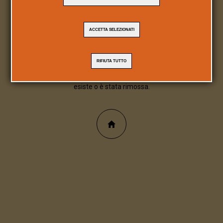
404
ACCETTA SELEZIONATI
Pagina/file inesistente
RIFIUTA TUTTO
Spiacente, la pagina/file richiesta non
esiste o è stata rimossa.