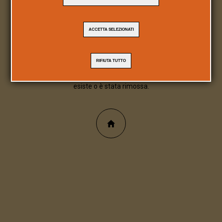
404
ACCETTA SELEZIONATI
Pagina/file inesistente
RIFIUTA TUTTO
Spiacente, la pagina/file richiesta non
esiste o è stata rimossa.