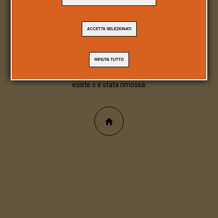
404
ACCETTA SELEZIONATI
Pagina/file inesistente
RIFIUTA TUTTO
Spiacente, la pagina/file richiesta non
esiste o è stata rimossa.