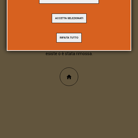
404
ACCETTA SELEZIONATI
Pagina/file inesistente
RIFIUTA TUTTO
Spiacente, la pagina/file richiesta non
esiste o è stata rimossa.