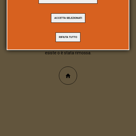
404
ACCETTA SELEZIONATI
Pagina/file inesistente
RIFIUTA TUTTO
Spiacente, la pagina/file richiesta non
esiste o è stata rimossa.