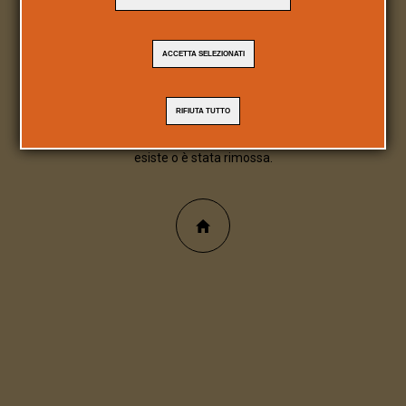
404
ACCETTA SELEZIONATI
Pagina/file inesistente
RIFIUTA TUTTO
Spiacente, la pagina/file richiesta non
esiste o è stata rimossa.