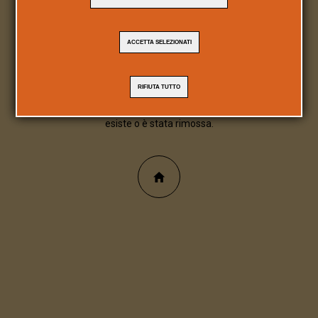
404
ACCETTA SELEZIONATI
Pagina/file inesistente
RIFIUTA TUTTO
Spiacente, la pagina/file richiesta non
esiste o è stata rimossa.