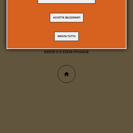
404
ACCETTA SELEZIONATI
Pagina/file inesistente
RIFIUTA TUTTO
Spiacente, la pagina/file richiesta non
esiste o è stata rimossa.