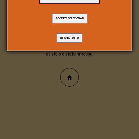
404
ACCETTA SELEZIONATI
Pagina/file inesistente
RIFIUTA TUTTO
Spiacente, la pagina/file richiesta non
esiste o è stata rimossa.