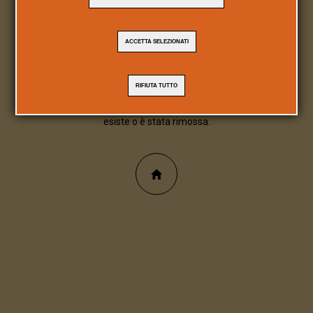
404
ACCETTA SELEZIONATI
Pagina/file inesistente
RIFIUTA TUTTO
Spiacente, la pagina/file richiesta non
esiste o è stata rimossa.