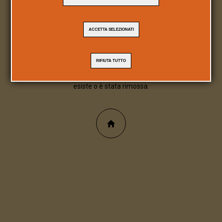
404
ACCETTA SELEZIONATI
Pagina/file inesistente
RIFIUTA TUTTO
Spiacente, la pagina/file richiesta non
esiste o è stata rimossa.