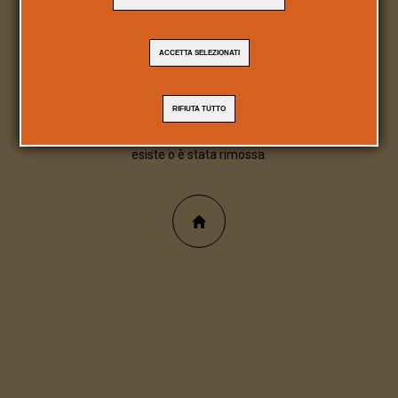
404
ACCETTA SELEZIONATI
Pagina/file inesistente
RIFIUTA TUTTO
Spiacente, la pagina/file richiesta non
esiste o è stata rimossa.