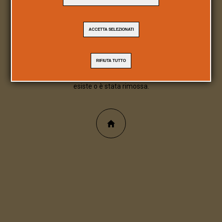
404
ACCETTA SELEZIONATI
Pagina/file inesistente
RIFIUTA TUTTO
Spiacente, la pagina/file richiesta non
esiste o è stata rimossa.