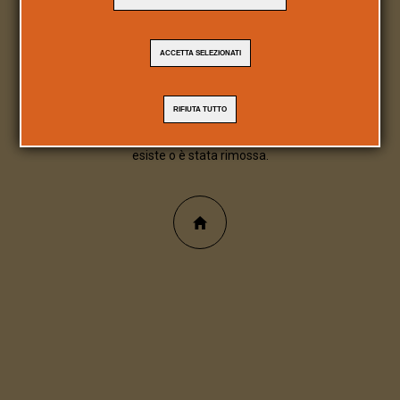
404
ACCETTA SELEZIONATI
Pagina/file inesistente
RIFIUTA TUTTO
Spiacente, la pagina/file richiesta non
esiste o è stata rimossa.