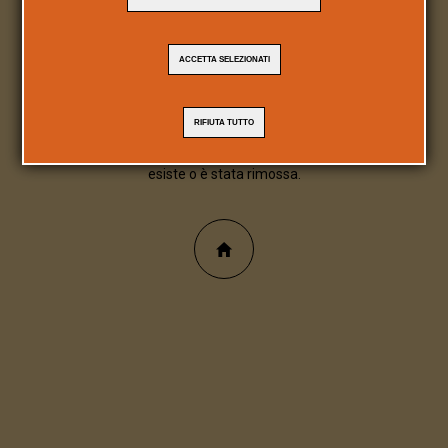
404
ACCETTA SELEZIONATI
Pagina/file inesistente
RIFIUTA TUTTO
Spiacente, la pagina/file richiesta non
esiste o è stata rimossa.