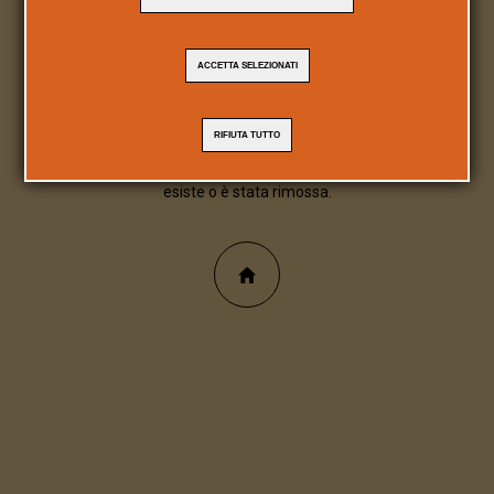
404
ACCETTA SELEZIONATI
Pagina/file inesistente
RIFIUTA TUTTO
Spiacente, la pagina/file richiesta non
esiste o è stata rimossa.