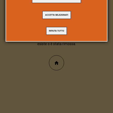
404
ACCETTA SELEZIONATI
Pagina/file inesistente
RIFIUTA TUTTO
Spiacente, la pagina/file richiesta non
esiste o è stata rimossa.