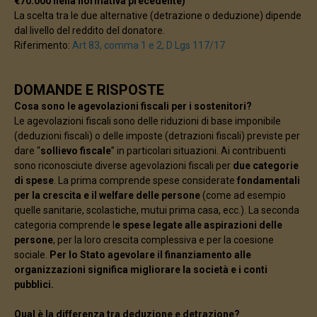
€70.000 nella normativa precedente)
La scelta tra le due alternative (detrazione o deduzione) dipende
dal livello del reddito del donatore.
Riferimento:
Art 83, comma 1 e 2, D Lgs 117/17
DOMANDE E RISPOSTE
Cosa sono le agevolazioni fiscali per i sostenitori?
Le agevolazioni fiscali sono delle riduzioni di base imponibile
(deduzioni fiscali) o delle imposte (detrazioni fiscali) previste per
dare “
sollievo fiscale
” in particolari situazioni. Ai contribuenti
sono riconosciute diverse agevolazioni fiscali per
due categorie
di spese
. La prima comprende spese considerate
fondamentali
per la crescita e il welfare delle persone
(come ad esempio
quelle sanitarie, scolastiche, mutui prima casa, ecc.). La seconda
categoria comprende l
e spese legate alle aspirazioni delle
persone
, per la loro crescita complessiva e per la coesione
sociale.
Per lo Stato agevolare il finanziamento alle
organizzazioni significa migliorare la società e i conti
pubblici.
Qual è la differenza tra deduzione e detrazione?