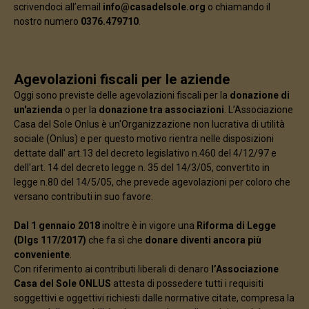
scrivendoci all’email
info@casadelsole.org
o chiamando il
nostro numero
0376.479710
.
Agevolazioni fiscali per le aziende
Oggi sono previste delle agevolazioni fiscali per la
donazione di
un'azienda
o per la
donazione tra associazioni
. L’Associazione
Casa del Sole Onlus è un'Organizzazione non lucrativa di utilità
sociale (Onlus) e per questo motivo rientra nelle disposizioni
dettate dall' art.13 del decreto legislativo n.460 del 4/12/97 e
dell'art. 14 del decreto legge n. 35 del 14/3/05, convertito in
legge n.80 del 14/5/05, che prevede agevolazioni per coloro che
versano contributi in suo favore.
Dal 1 gennaio 2018
inoltre è in vigore una
Riforma di Legge
(Dlgs 117/2017)
che fa sì che
donare diventi ancora più
conveniente
.
Con riferimento ai contributi liberali di denaro
l’Associazione
Casa del Sole ONLUS
attesta di possedere tutti i requisiti
soggettivi e oggettivi richiesti dalle normative citate, compresa la