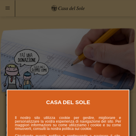
CASA DEL SOLE
Vantaggi Fiscali
Il nostro sito utilizza cookie per gestire, migliorare e
personalizzare la vostra esperienza di navigazione del sito. Per
maggiori informazioni su come utilizziamo i cookie e su come
L’Associazione Casa del Sole in quanto ONLUS (Organizzazione
rimuoverli, consulti la nostra politica sui
cookie
.
non lucrativa di utilità sociale) ed ente non commerciale - può far
Chiudendo questa notifica o continuando a navigare il sito,