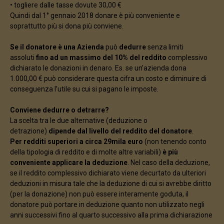
• togliere dalle tasse dovute 30,00 €
Quindi dal 1° gennaio 2018 donare è più conveniente e
soprattutto più si dona più conviene.
Se il donatore è una Azienda
può
dedurre
senza limiti
assoluti
fino ad un massimo del 10% del reddito
complessivo
dichiarato le donazioni in denaro. Es. se un’azienda dona
1.000,00 € può considerare questa cifra un costo e diminuire di
conseguenza l’utile su cui si pagano le imposte.
Conviene dedurre o detrarre?
La scelta tra le due alternative (deduzione o
detrazione)
dipende dal livello del reddito del donatore
.
Per redditi superiori a circa 29mila euro
(non tenendo conto
della tipologia di reddito e di molte altre variabili)
è più
conveniente applicare la deduzione
. Nel caso della deduzione,
se il reddito complessivo dichiarato viene decurtato da ulteriori
deduzioni in misura tale che la deduzione di cui si avrebbe diritto
(per la donazione) non può essere interamente goduta, il
donatore può portare in deduzione quanto non utilizzato negli
anni successivi fino al quarto successivo alla prima dichiarazione