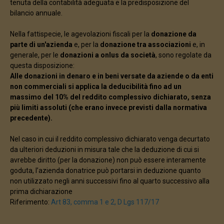
tenuta della contabilità adeguata e la predisposizione del
bilancio annuale.
Nella fattispecie, le agevolazioni fiscali per la
donazione da
parte di un'azienda
e, per la
donazione tra associazioni
e, in
generale, per le
donazioni a onlus da società
, sono regolate da
questa disposizione:
Alle donazioni in denaro e in beni versate da aziende o da enti
non commerciali si applica la deducibilità fino ad un
massimo del 10% del reddito complessivo dichiarato, senza
più limiti assoluti (che erano invece previsti dalla normativa
precedente).
Nel caso in cui il reddito complessivo dichiarato venga decurtato
da ulteriori deduzioni in misura tale che la deduzione di cui si
avrebbe diritto (per la donazione) non può essere interamente
goduta, l’azienda donatrice può portarsi in deduzione quanto
non utilizzato negli anni successivi fino al quarto successivo alla
prima dichiarazione
Riferimento:
Art 83, comma 1 e 2, D Lgs 117/17