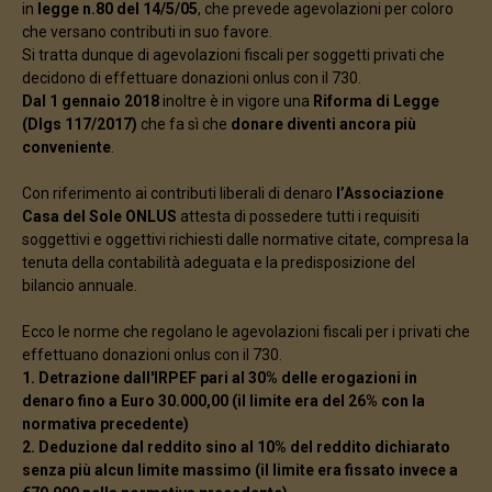
in
legge n.80 del 14/5/05
, che prevede agevolazioni per coloro
che versano contributi in suo favore.
Si tratta dunque di agevolazioni fiscali per soggetti privati che
decidono di effettuare donazioni onlus con il 730.
Dal 1 gennaio 2018
inoltre è in vigore una
Riforma di Legge
(Dlgs 117/2017)
che fa sì che
donare diventi ancora più
conveniente
.
Con riferimento ai contributi liberali di denaro
l’Associazione
Casa del Sole ONLUS
attesta di possedere tutti i requisiti
soggettivi e oggettivi richiesti dalle normative citate, compresa la
tenuta della contabilità adeguata e la predisposizione del
bilancio annuale.
Ecco le norme che regolano le agevolazioni fiscali per i privati che
effettuano donazioni onlus con il 730.
1. Detrazione dall'IRPEF pari al 30% delle erogazioni in
denaro fino a Euro 30.000,00 (il limite era del 26% con la
normativa precedente)
2. Deduzione dal reddito sino al 10% del reddito dichiarato
senza più alcun limite massimo (il limite era fissato invece a