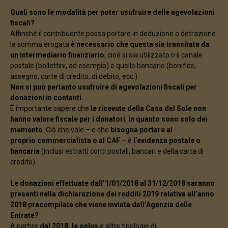
Quali sono le modalità per poter usufruire delle agevolazioni
fiscali?
Affinché il contribuente possa portare in deduzione o detrazione
la somma erogata
è necessario che questa sia transitata da
un intermediario finanziario
, cioè si sia utilizzato o il canale
postale (bollettini, ad esempio) o quello bancario (bonifico,
assegno, carte di credito, di debito, ecc.).
Non si può pertanto usufruire di agevolazioni fiscali per
donazioni in contanti.
È importante sapere che
le ricevute della Casa del Sole non
hanno valore fiscale per i donatori
,
in quanto sono solo dei
memento
. Ciò che vale – e che
bisogna portare al
proprio commercialista o al CAF
– è
l’evidenza postale o
bancaria
(inclusi estratti conti postali, bancari e della carta di
credito).
Le donazioni effettuate dall’1/01/2018 al 31/12/2018 saranno
presenti nella dichiarazione dei redditi 2019 relativa all’anno
2018 precompilata che viene inviata dall’Agenzia delle
Entrate?
A partire
dal 2018, le onlus
e altre tipologie di