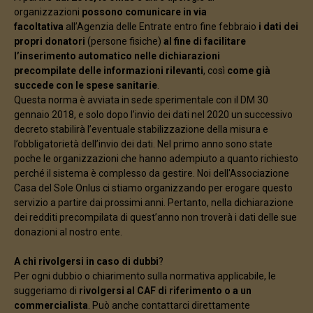
organizzazioni
possono comunicare in via
facoltativa
all’Agenzia delle Entrate entro fine febbraio
i dati dei
propri donatori
(persone fisiche)
al fine di facilitare
l’inserimento automatico nelle dichiarazioni
precompilate delle informazioni rilevanti
, così
come già
succede con le spese sanitarie
.
Questa norma è avviata in sede sperimentale con il DM 30
gennaio 2018, e solo dopo l’invio dei dati nel 2020 un successivo
decreto stabilirà l’eventuale stabilizzazione della misura e
l’obbligatorietà dell’invio dei dati. Nel primo anno sono state
poche le organizzazioni che hanno adempiuto a quanto richiesto
perché il sistema è complesso da gestire. Noi dell'Associazione
Casa del Sole Onlus ci stiamo organizzando per erogare questo
servizio a partire dai prossimi anni. Pertanto, nella dichiarazione
dei redditi precompilata di quest’anno non troverà i dati delle sue
donazioni al nostro ente.
A chi rivolgersi in caso di dubbi
?
Per ogni dubbio o chiarimento sulla normativa applicabile, le
suggeriamo di
rivolgersi al CAF di riferimento o a un
commercialista
. Può anche contattarci direttamente