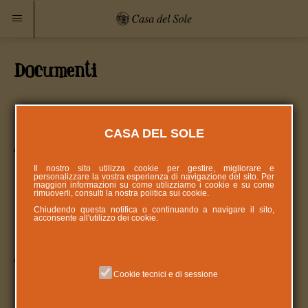
Documenti
Comunicazione, Cataloghi e
CASA DEL SOLE
Modulistica raccolta fondi
Il nostro sito utilizza cookie per gestire, migliorare e
personalizzare la vostra esperienza di navigazione del sito. Per
maggiori informazioni su come utilizziamo i cookie e su come
rimuoverli, consulti la nostra politica sui
cookie
.
Chiudendo questa notifica o continuando a navigare il sito,
acconsente all'utilizzo dei cookie.
Bandi, Borse di Studio, Tirocini
Cookie tecnici e di sessione