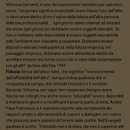
Vittorina Gementi, in uno dei suoi incontri formativi per operatori,
scrive: “
cooperare significa innanzitutto avere fiducia l’uno dell’altro.
Io devo avere dentro di me il valore della fiducia dell’altra persona,
della sua professionalità…..ogni giorno siamo chiamati ad educare,
ma anche ogni giorno noi dobbiamo essere soggetti educabili. Se
non ci mettiamo nella disponibilità di essere soggetti educabili da
tutto l’ambiente non riusciamo a cooperare. Dobbiamo essere
disposti a educarci nella pazienza, nella fiducia reciproca, nel
passaggio reciproco, dobbiamo essere abbastanza elastici da
accettare sempre una forma nuova che ci viene dalla cooperazione
con gli altri
” da Inno alla Vita 1991.
Fiducia
deriva dal latino fides, che significa “riconoscimento
dell'affidabilità dell'altro”, dunque indica qualcosa che si
conquista sul campo, che richiede l'incontro e il contatto.
Secondo Vittorina, per saper ben cooperare bisogna avere
fiducia nei colleghi ma anche essere “educabili” ovvero disponibili
a mettersi in gioco e a modificare il proprio punto di vista. Anche
Papa Francesco si è espresso rispetto alla complessità dei
rapporti umani e alla necessità di riuscire a dialogare con coloro
che possono avere opinioni differenti dalle nostre. Nell’
Evangelii
gaudium
è scritto: “
Il modello non è la sfera, che non è superiore alle