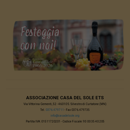
ASSOCIAZIONE CASA DEL SOLE ETS
Via Vittorina Gementi, 52 - 46010 S. Silvestro di Curtatone (MN)
Tel.
0376.479711
- Fax 0376.479735
info@casadelsole.org
Partita IVA: 01511720201 - Codice Fiscale: 93 00 35 40 205