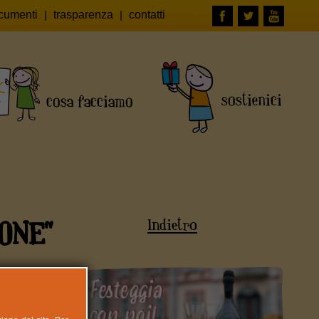
cumenti
|
trasparenza
|
contatti
ONE"
Indietro