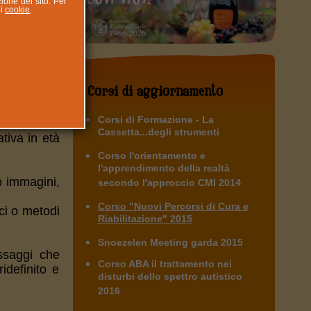
zione del sito. Per
ui
cookie
.
Corsi di aggiornamento
Corsi di Formazione - La
Cassetta...degli strumenti
tiva in età
Corso l'orientamento e
l'apprendimento della realtà
o immagini,
secondo l'approccio CMI 2014
Corso "Nuovi Percorsi di Cura e
cci o metodi
Riabilitazione" 2015
Snoezelen Meeting garda 2015
ssaggi che
Corso ABA il trattamento nei
definito e
disturbi dello spettro autistico
2016