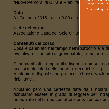
Il nostro sito uti
“Nuovi Percorsi di Cura e Riabilitazione”
maggiori informazi
Chiudendo questa n
Data
31 Gennaio 2015 - dalle 9.00 alle 13.00
Sede del corso
Associazione Casa del Sole Onlus - Via Vittorin
Contenuti del corso
Cosa è cambiato nel tempo nell’approccio alla diag
evolutiva nell’ambito di gravi patologie motorie, c
Sono cambiati i tempi delle diagnosi che sono sem
analisi molecolari nelle indagini genetiche…..).
Abbiamo a disposizione protocolli di osservazione v
riabilitativi.
Abbiamo però una certezza data dalla nostra e
dobbiamo essere in grado di leggere per intra
rimodulato nel tempo con attenzione, con pazienza,