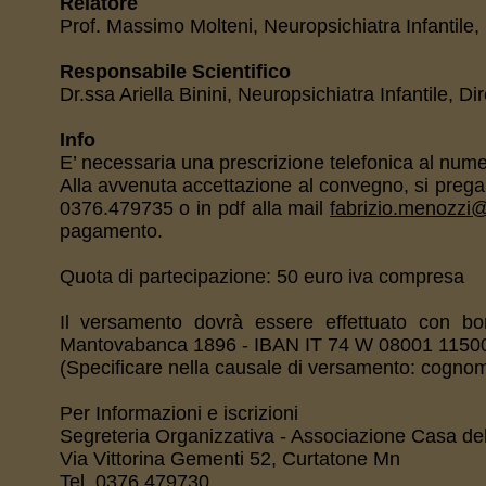
Relatore
Prof. Massimo Molteni, Neuropsichiatra Infantile,
Responsabile Scientifico
Dr.ssa Ariella Binini, Neuropsichiatra Infantile, 
Info
E’ necessaria una prescrizione telefonica al nu
Alla avvenuta accettazione al convegno, si prega d
0376.479735 o in pdf alla mail
fabrizio.menozzi
pagamento.
Quota di partecipazione: 50 euro iva compresa
Il versamento dovrà essere effettuato con bo
Mantovabanca 1896 - IBAN IT 74 W 08001 115
(Specificare nella causale di versamento: cogno
Per Informazioni e iscrizioni
Segreteria Organizzativa - Associazione Casa de
Via Vittorina Gementi 52, Curtatone Mn
Tel. 0376.479730