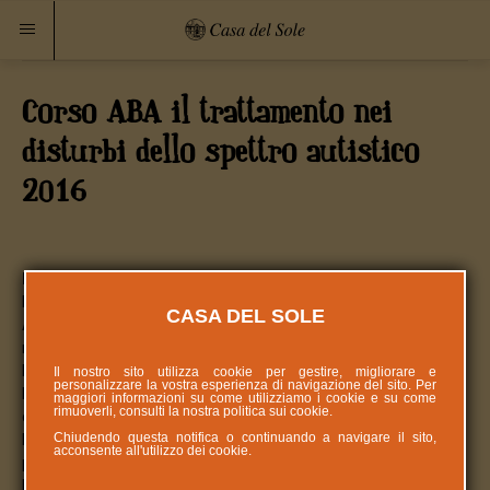
Corso ABA il trattamento nei
disturbi dello spettro autistico
2016
Presentazione
L’Analisi del Comportamento Applicata (Applied Behavior
CASA DEL SOLE
Analysis o A.B.A.) è una scienza dedita a comprendere e
migliorare i comportamenti socialmente significativi per il
bambino.
Il nostro sito utilizza cookie per gestire, migliorare e
personalizzare la vostra esperienza di navigazione del sito. Per
L'ABA si avvale di tecniche e processi scientificamente validati
maggiori informazioni su come utilizziamo i cookie e su come
rimuoverli, consulti la nostra politica sui
cookie
.
che hanno dimostrato la loro efficacia nel trattamento dei
Chiudendo questa notifica o continuando a navigare il sito,
Disturbi dello Spettro Autistico attraverso centinaia di studi
acconsente all'utilizzo dei cookie.
pubblicati su numerose riviste internazionali.
Le Linee Guida della SINPIA affermano che l’ABA è la terapia di