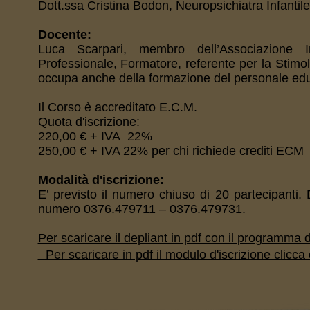
Dott.ssa Cristina Bodon, Neuropsichiatra Infantil
Docente:
Luca Scarpari, membro dell’Associazione I
Professionale, Formatore, referente per la Stim
occupa anche della formazione del personale edu
Il Corso è accreditato E.C.M.
Quota d'iscrizione:
220,00 € + IVA 22%
250,00 € + IVA 22% per chi richiede crediti ECM
Modalità d'iscrizione:
E’ previsto il numero chiuso di 20 partecipanti.
numero 0376.479711 – 0376.479731.
Per scaricare il depliant in pdf con il programma d
Per scaricare in pdf il modulo d'iscrizione clicca 