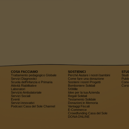
COSA FACCIAMO
SOSTIENICI
STU
Trattamento pedagogico Globale
Perché Aiutare i nostri bambini
Studi 
Servizi Diagnostici
Come fare una donazione
Pubbl
Scuola dell'Infanzia e Primaria
Sostieni i nostri Progetti
Conv
Attività Riabilitative
Bomboniere Solidali
Corsi
Laboratori
5XMille
Servizio Ambulatoriale
Idee per la tua Azienda
Servizi Sociali
Regali Solidali
Eventi
Testamento Solidale
Servizi innovativi
Donazioni in Memoria
Podcast Casa del Sole Channel
Vantaggi Fiscali
E-Commerce
Crowdfunding Casa del Sole
DONA ONLINE