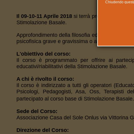
Chiudendo questa n
Il 09-10-11 Aprile 2018
si terrà presso la sede d
Stimolazione Basale.
Approfondimento della filosofia educativa della S
psicofisica grave e gravissima o autismo grave.
L'obiettivo del corso:
Il corso è programmato per offrire ai partecipa
educativi/riabilitativi della Stimolazione Basale.
A chi è rivolto il corso:
Il corso è indirizzato a tutti gli operatori (Educa
Psicologi, Pedagogisti, Asa, Oss, Terapisti de
partecipato al corso base di Stimolazione Basal
Sede del Corso:
Associazione Casa del Sole Onlus via Vittorina 
Direzione del Corso: