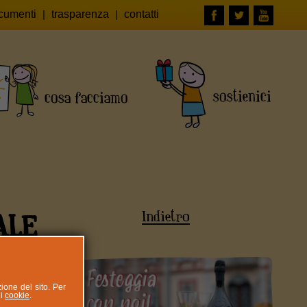
cumenti
|
trasparenza
|
contatti
Indietro
ALE
zione del sito. Per
ui
cookie
.