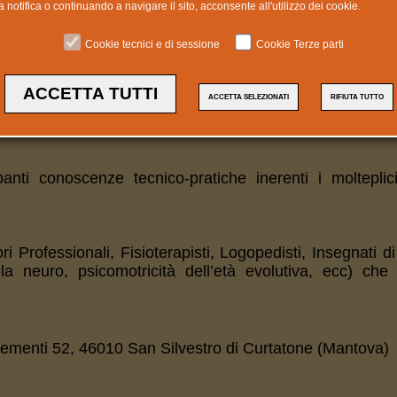
otifica o continuando a navigare il sito, acconsente all'utilizzo dei cookie.
Cookie tecnici e di sessione
Cookie Terze parti
ell'Associazione Casa del Sole Onlus il Corso di Approfo
ACCETTA TUTTI
ACCETTA SELEZIONATI
RIFIUTA TUTTO
timolazione Basale per bambini, adolescenti ed adulti con
nti conoscenze tecnico-pratiche inerenti i molteplici
tori Professionali, Fisioterapisti, Logopedisti, Insegnati 
lla neuro, psicomotricità dell’età evolutiva, ecc) ch
e.
Gementi 52, 46010 San Silvestro di Curtatone (Mantova)