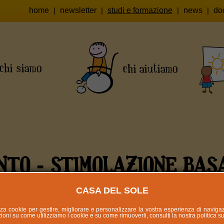
home
|
newsletter
|
studi e formazione
|
news
|
do
NTO - STIMOLAZIONE BAS
CASA DEL SOLE
lizza cookie per gestire, migliorare e personalizzare la vostra esperienza di naviga
oni su come utilizziamo i cookie e su come rimuoverli, consulti la nostra politica s
NE BASALE APRILE 2018