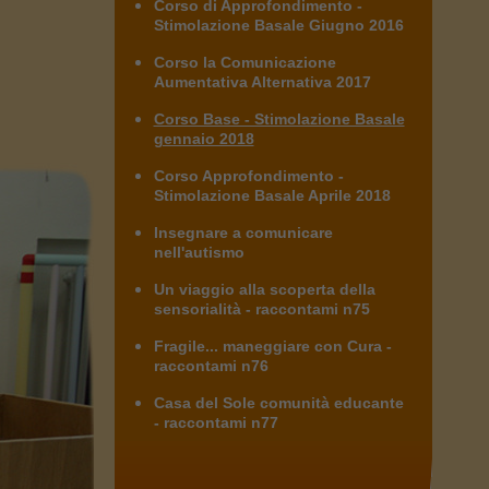
Corso di Approfondimento -
Stimolazione Basale Giugno 2016
Corso la Comunicazione
Aumentativa Alternativa 2017
Corso Base - Stimolazione Basale
gennaio 2018
Corso Approfondimento -
Stimolazione Basale Aprile 2018
Insegnare a comunicare
nell'autismo
Un viaggio alla scoperta della
sensorialità - raccontami n75
Fragile... maneggiare con Cura -
raccontami n76
Casa del Sole comunità educante
- raccontami n77