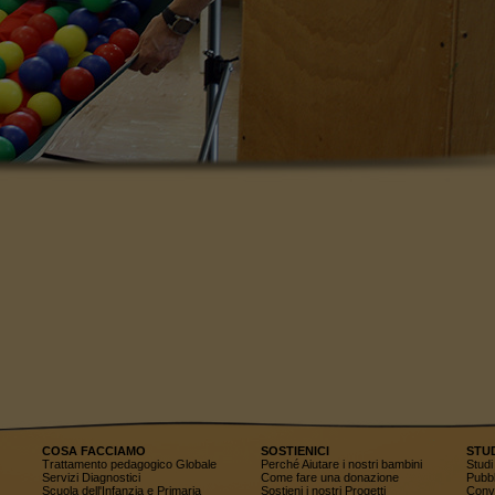
COSA FACCIAMO
SOSTIENICI
STU
Trattamento pedagogico Globale
Perché Aiutare i nostri bambini
Studi 
Servizi Diagnostici
Come fare una donazione
Pubbl
Scuola dell'Infanzia e Primaria
Sostieni i nostri Progetti
Conv