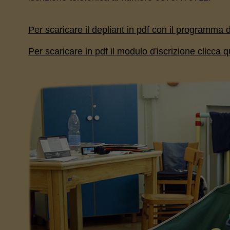
Per scaricare il depliant in pdf con il programma d
Per scaricare in pdf il modulo d'iscrizione clicca q