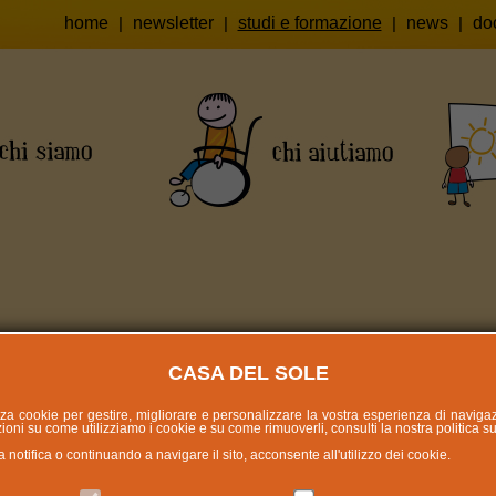
home
|
newsletter
|
studi e formazione
|
news
|
do
AZIONE BASALE GENNAIO 
CASA DEL SOLE
lizza cookie per gestire, migliorare e personalizzare la vostra esperienza di naviga
 la sede dell'Associazione Casa del Sole Onlus il Co
oni su come utilizziamo i cookie e su come rimuoverli, consulti la nostra politica s
otifica o continuando a navigare il sito, acconsente all'utilizzo dei cookie.