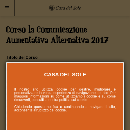
Corso la Comunicazione
Aumentativa Alternativa 2017
Titolo del Corso
:
La Comunicazione Aumentativa Alternativa: strumenti per
l’autonomia
CASA DEL SOLE
Presentazione
:
La Comunicazione Aumentativa e Alternativa (CAA) è un settore
Il nostro sito utilizza cookie per gestire, migliorare e
personalizzare la vostra esperienza di navigazione del sito. Per
della pratica clinica che si pone come obiettivo la
maggiori informazioni su come utilizziamo i cookie e su come
rimuoverli, consulti la nostra politica sui
cookie
.
compensazione di una disabilità (temporanea o permanente)
del linguaggio espressivo e il superamento degli ostacoli sociali e
Chiudendo questa notifica o continuando a navigare il sito,
acconsente all'utilizzo dei cookie.
relazionali dovuti al deficit del linguaggio; vengono infatti create
le condizioni affinché il disabile abbia l’opportunità di comunicare
in modo efficace, ovvero di tradurre il proprio pensiero in una