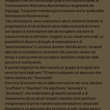
sviluppato tramite metodologie quali le stimolazioni basali, la
Comunicazione Alternativa Aumentativa e la globalità dei
linguaggi. Tra queste metodologie si inserisce anche quella della
Stimolazione Plurisensoriale.
Tale stimolazione viene realizzata in alcuni ambienti dedicati: la
progettazione di tali ambienti nasce dalla necessità di trovare
uno spazio di osservazione tale da accogliere una serie di
soluzioni mirate a stimolare i soggetti su più canali sensoriali. La
possibilità di disporre di luoghi di osservazione e di
“sperimentazione” in continuo divenire stimola anche i terapisti
alla ricerca di soluzioni e strumenti che possano variare nel
tempo e siano pronte ad accogliere specifiche esigenze delle
persone in trattamento.
A queste esigenze ha dato risposta un gruppo di terapisti che
verso la metà degli anni ’70 hanno sviluppato un approccio che
hanno battezzato “Snoezelen”.
Il termine Snoezelen deriva dalla contrazione dei verbi olandesi
“snuffelen” e “doezelen” che significano “annusare” e
“dondolarsi”, che evidenziano gli aspetti sensoriali e di
rilassamento da cui alcuni terapisti olandesi sono partiti per
intraprendere le prime ricerche sulla stimolazione sensoriale.
Snoezelen è un approccio che fa ricorso a tutti i cinque sensi e