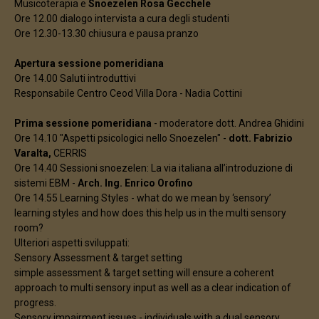
Musicoterapia e
Snoezelen Rosa Gecchele
Ore 12.00 dialogo intervista a cura degli studenti
Ore 12.30-13.30 chiusura e pausa pranzo
Apertura sessione pomeridiana
Ore 14.00 Saluti introduttivi
Responsabile Centro Ceod Villa Dora - Nadia Cottini
Prima sessione pomeridiana
- moderatore dott. Andrea Ghidini
Ore 14.10 "Aspetti psicologici nello Snoezelen" -
dott. Fabrizio
Varalta,
CERRIS
Ore 14.40 Sessioni snoezelen: La via italiana all’introduzione di
sistemi EBM -
Arch. Ing. Enrico Orofino
Ore 14.55 Learning Styles - what do we mean by ‘sensory’
learning styles and how does this help us in the multi sensory
room?
Ulteriori aspetti sviluppati:
Sensory Assessment & target setting
simple assessment & target setting will ensure a coherent
approach to multi sensory input as well as a clear indication of
progress.
Sensory impairment issues - individuals with a dual sensory