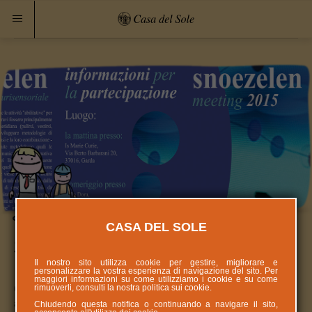
CASA DEL SOLE
Snoezelen Meeting garda 2015
Il nostro sito utilizza cookie per gestire, migliorare e
personalizzare la vostra esperienza di navigazione del sito. Per
maggiori informazioni su come utilizziamo i cookie e su come
rimuoverli, consulti la nostra politica sui
cookie
.
Giovedì 16 aprile si terrà a Garda (vr)
una giornata dedicata
allo studio del metodo Snoezelen.
Chiudendo questa notifica o continuando a navigare il sito,