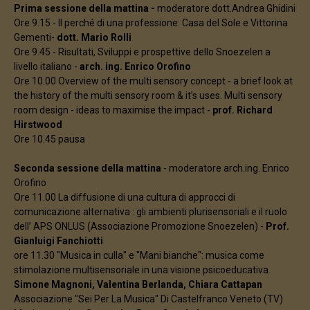
Prima sessione della mattina -
moderatore dott.Andrea Ghidini
Ore 9.15 - Il perché di una professione: Casa del Sole e Vittorina
Gementi-
dott. Mario Rolli
Ore 9.45 - Risultati, Sviluppi e prospettive dello Snoezelen a
livello italiano -
arch. ing. Enrico Orofino
Ore 10.00 Overview of the multi sensory concept - a brief look at
the history of the multi sensory room & it’s uses. Multi sensory
room design - ideas to maximise the impact -
prof. Richard
Hirstwood
Ore 10.45 pausa
Seconda sessione della mattina
- moderatore arch.ing. Enrico
Orofino
Ore 11.00 La diffusione di una cultura di approcci di
comunicazione alternativa : gli ambienti plurisensoriali e il ruolo
dell’ APS ONLUS (Associazione Promozione Snoezelen) -
Prof.
Gianluigi Fanchiotti
ore 11.30 "Musica in culla" e "Mani bianche": musica come
stimolazione multisensoriale in una visione psicoeducativa.
Simone Magnoni, Valentina Berlanda, Chiara Cattapan
Associazione "Sei Per La Musica" Di Castelfranco Veneto (TV)