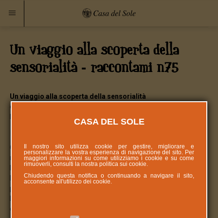
Un viaggio alla scoperta della
sensorialità - raccontami n75
Un viaggio alla scoperta della sensorialità
di Giorgio Calendi, Sara Manerba, Maria Edgarda Bianchi e
Raffaella Strada
CASA DEL SOLE
Il nostro sito utilizza cookie per gestire, migliorare e
Come poter migliorare la qualità della vita dei nostri bambini e
personalizzare la vostra esperienza di navigazione del sito. Per
ragazzi? In che modo possono essere i veri protagonisti della
maggiori informazioni su come utilizziamo i cookie e su come
rimuoverli, consulti la nostra politica sui
cookie
.
loro esperienza quotidiana alla Casa del Sole?
Chiudendo questa notifica o continuando a navigare il sito,
La Stimolazione Basale® che nasce come approccio
acconsente all'utilizzo dei cookie.
pedagogico-terapeutico per persone con disabilità gravissima,
ha sviluppato riflessioni che poi si sono estese ad altri ambiti
della vita come la strutturazione degli ambienti, la cura